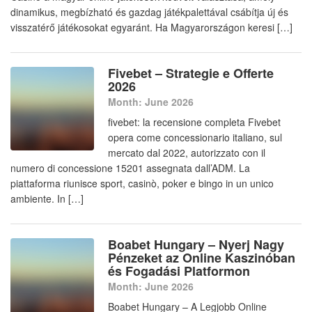
dinamikus, megbízható és gazdag játékpalettával csábítja új és
visszatérő játékosokat egyaránt. Ha Magyarországon keresi […]
Fivebet – Strategie e Offerte
2026
Month:
June 2026
fivebet: la recensione completa Fivebet
opera come concessionario italiano, sul
mercato dal 2022, autorizzato con il
numero di concessione 15201 assegnata dall’ADM. La
piattaforma riunisce sport, casinò, poker e bingo in un unico
ambiente. In […]
Boabet Hungary – Nyerj Nagy
Pénzeket az Online Kaszinóban
és Fogadási Platformon
Month:
June 2026
Boabet Hungary – A Legjobb Online