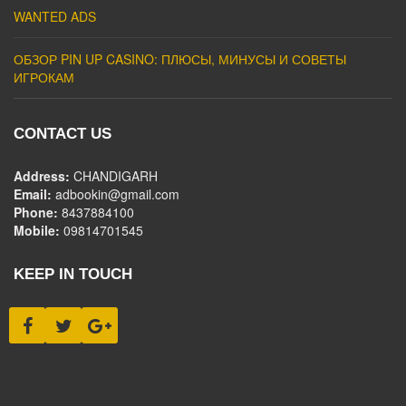
WANTED ADS
ОБЗОР PIN UP CASINO: ПЛЮСЫ, МИНУСЫ И СОВЕТЫ
ИГРОКАМ
CONTACT US
Address:
CHANDIGARH
Email:
adbookin@gmail.com
Phone:
8437884100
Mobile:
09814701545
KEEP IN TOUCH