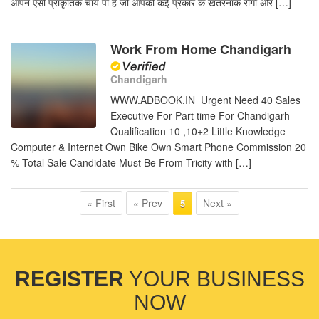
आपने एैसी प्राकृतिक चाय पी है जो आपकी कई प्रकार के खतरनाक रोगों और […]
Work From Home Chandigarh
Chandigarh
WWW.ADBOOK.IN Urgent Need 40 Sales
Executive For Part time For Chandigarh
Qualification 10 ,10+2 Little Knowledge
Computer & Internet Own Bike Own Smart Phone Commission 20
% Total Sale Candidate Must Be From Tricity with […]
« First
« Prev
Next »
5
REGISTER
YOUR BUSINESS
NOW