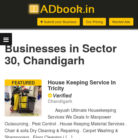
Submit your Business
Our Pricing
Wanted Ads
Businesses in Sector
30, Chandigarh
House Keeping Service In
FEATURED
Tricity
Chandigarh
Aayush Ultimate Housekeeping
Services We Deals In Manpower
Outsourcing . Pest Control . House Keeping Material Services .
Chair & sofa Dry Cleaning & Repairing . Carpet Washing &
Shampooing . Floor Cleaning ( […]