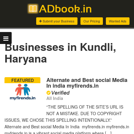
Submit your Business
Our Pricing
Wanted Ads
Businesses in Kundli,
Haryana
Alternate and Best social Media
FEATURED
In india myfirends.in
All India
“THE SPELLING OF THE SITE’S URL IS
NOT A MISTAKE. DUE TO COPYRIGHT
ISSUES, WE CHOSE THIS SPELLING INTENTIONALLY.”
Alternate and Best social Media In India myfirends.in myfirends.in
myfriends.in is a vibrant social media platform where […]