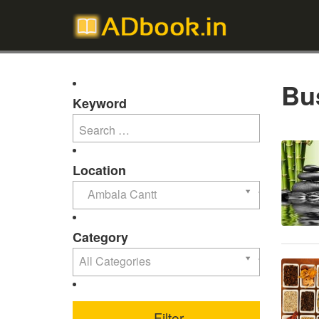
Bu
Keyword
Location
Ambala Cantt
Category
All Categories