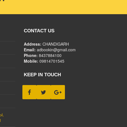
CONTACT US
Address:
CHANDIGARH
Email:
adbookin@gmail.com
Phone:
8437884100
Mobile:
09814701545
KEEP IN TOUCH
Ы,
М