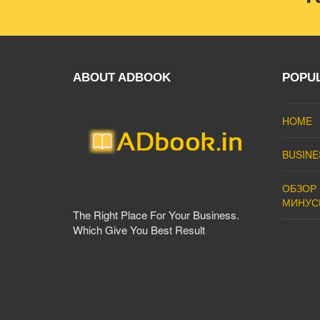
ABOUT ADBOOK
POPU
HOME
BUSINE
ОБЗОР 
МИНУС
The Right Place For Your Business.
Which Give You Best Result