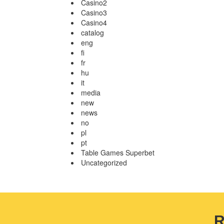
Casino2
Casino3
Casino4
catalog
eng
fi
fr
hu
it
media
new
news
no
pl
pt
Table Games Superbet
Uncategorized
R