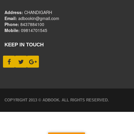
Address:
CHANDIGARH
Email:
adbookin@gmail.com
Phone:
8437884100
Mobile:
09814701545
KEEP IN TOUCH
COPYRIGHT 2013 © ADBOOK. ALL RIGHTS RESERVED.